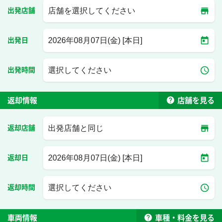
store_mall_directory
出発店舗
店舗を選択してください
today
出発日
2026年08月07日(金) [本日]
access_time
出発時間
選択してください
help
返却情報
店舗を見る
store_mall_directory
返却店舗
出発店舗と同じ
today
返却日
2026年08月07日(金) [本日]
access_time
返却時間
選択してください
help
車両情報
車種・料金を見る