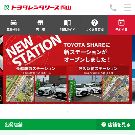
local_phone
time_to_leave
store
import_contacts
help
today
車種･料金
店 舗
利用ガイド
よくある質問
予約する
help
出発店舗
店舗を見る