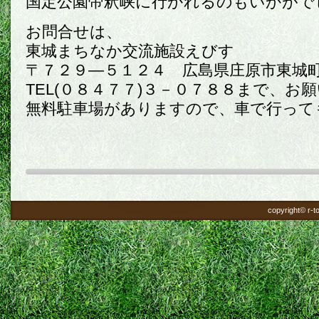
国定公園帝釈峡に行かれるのもいかがで
お問合せは、
東城まちなか交流施設えびす
〒７２９―５１２４ 広島県庄原市東城
TEL(０８４７７)３－０７８８まで、お
無料駐車場がありますので、車で行っても
copyright© r-to