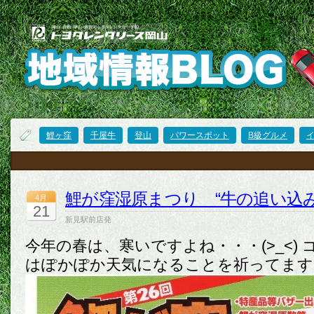
鯉ヶ窪
千屋牛
登山
パワースポット
B級グルメ
鯉が窪湿原まつり “牛の追い込
4月
21
新見駅前店発
今年の春は、寒いですよね・・・(>_<)
はぽかぽか天気になることを祈ってます