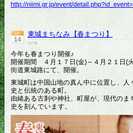
http://niimi.gr.jp/event/detail.php?id_event
東城まちなみ【春まつり】
4月
14
その他
今年も春まつり開催♪
開催期間 ４月１７日(金)～４月２１日(
街道東城路にて、開催。
東城町は中国山地の真ん中に位置し、人
史と伝統のある町。
由緒ある古刹や神社、町屋が、現代のま
史を刻んでいます。