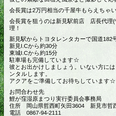
会長賞は2万円相当の千屋牛もらえちゃ
会長賞を狙うのは新見駅前店 店長代理(
理！
新見駅からトヨタレンタカーで国道182
新見I.Cから約30分
東城I.Cから約15分
駐車場も完備しています☆
彼とお出かけしましょう。いない方には
ンタルします。
アクアをご準備してお待ちしています☆
お問合わせ先
鯉が窪湿原まつり実行委員会事務局
住所 岡山県哲西町矢田3604 新見市哲
電話 0867-94-2111