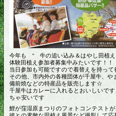
今年も “ 牛の追い込み＆はやし田植え
体験田植え参加者募集中みたいです！！
当日参加も可能ですので着替えを持って行き
その他、市内外の各種団体が千屋牛、や
備前焼などの特産品を販売します☆
千屋牛はカレーに入れるとおいしいです
ちゃ安いです
鯉が窪湿原まつりのフォトコンテストが
彼との素敵な田植え風景など撮影して応