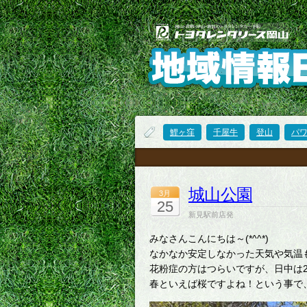
鯉ヶ窪
千屋牛
登山
パ
城山公園
3月
25
新見駅前店発
みなさんこんにちは～(*^^*)
なかなか安定しなかった天気や気温
花粉症の方はつらいですが、日中は
春といえば桜ですよね！という事で