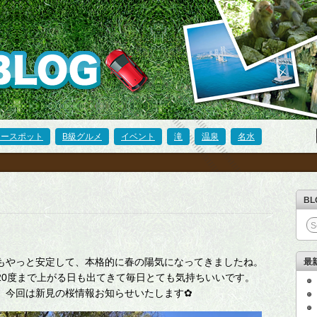
ワースポット
B級グルメ
イベント
滝
温泉
名水
B
もやっと安定して、本格的に春の陽気になってきましたね。
最
20度まで上がる日も出てきて毎日とても気持ちいいです。
、今回は新見の桜情報お知らせいたします✿