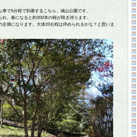
ら車で5分程で到着するこちら。城山公園です。
られ、春になると約300本の桜が咲き誇ります。
の左側になります。大体20台程は停められるかな？と思いま