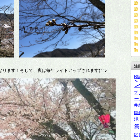
注
ります！そして、夜は毎年ライトアップされます(^^♪
B
プ
ー
井
岡
滝
祭
駅