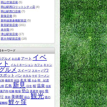
岡山空港店発
(5)
岡山駅西口リットシティ店
(4)
岡山駅西口店発
(7)
新保店発
(9)
新幹線新倉敷駅前店
(5)
新見駅前店発
(161)
未分類
(4)
津山駅前店発
(17)
西大寺駅前店発
(18)
目キーワード
イベ
アート
級グルメ
お土産
ント
イルミネーション
カフェ
キャン
グルメ
パワ
スイーツ
スキー
スポット
パン
ホタル
ラーメン
ヤギ
名水
城
倉洞
備前市
岡 紀彦
初詣
大会
新見
温泉
広島
桜
山県
日生
湿原
登山
祭
瀬戸内
牧場
真庭市
牡蠣
神社
観光
り
美術館
美術
蒜山
道の
鯉ヶ窪
醍醐桜