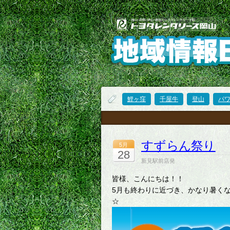
鯉ヶ窪
千屋牛
登山
パ
すずらん祭り
5月
28
新見駅前店発
皆様、こんにちは！！
5月も終わりに近づき、かなり暑くな
☆