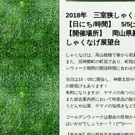
2018年 三室狭しゃ
【日にち/時間】 5/5(
【開催場所】 岡山県
しゃくなげ展望台
しゃくなげは、高山植物で春から初
また、旧神郷町の町花であり、町指
ンウィーク期間の開花時期に合わせた
当日は10：00に開会し、神郷太鼓
の餅投げもあります！
有料になりますが、ヤマメの魚つりに
また総合案内所において特産品の販
うどんや山菜、ヤマメの塩焼きなど
ゴールデンウィークは都会の世相か
はいかがでしょうか～？！(^^)/~~~
【所在地】岡山県新見市神郷油野351