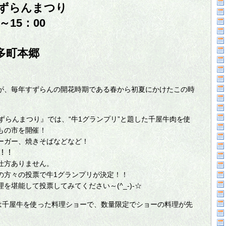
すずらんまつり
～15：00
多町本郷
が、毎年すずらんの開花時期である春から初夏にかけたこの時
ずらんまつり』では、“牛1グランプリ”と題した千屋牛肉を使
もの市を開催！
ーガー、焼きそばなどなど！
)！！
仕方ありません。
の方々の投票で牛1グランプリが決定！！
堪能して投票してみてください～(^_-)-☆
”は千屋牛を使った料理ショーで、数量限定でショーの料理が先