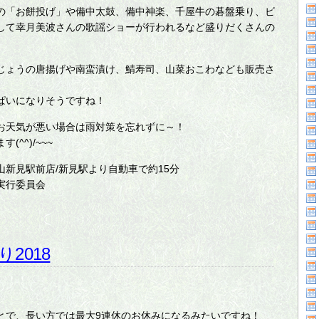
の「お餅投げ」や備中太鼓、備中神楽、千屋牛の碁盤乗り、ビ
して幸月美波さんの歌謡ショーが行われるなど盛りだくさんの
じょうの唐揚げや南蛮漬け、鯖寿司、山菜おこわなども販売さ
ぱいになりそうですね！
お天気が悪い場合は雨対策を忘れずに～！
^^)/~~~
新見駅前店/新見駅より自動車で約15分
実行委員会
2018
とで、長い方では最大9連休のお休みになるみたいですね！