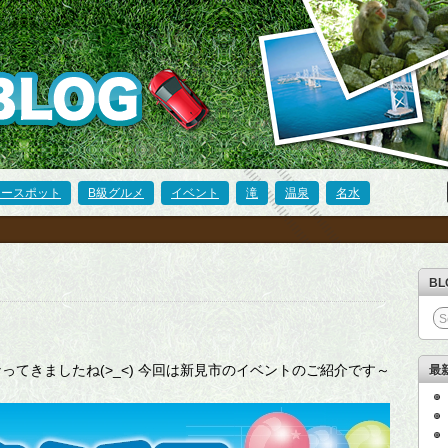
ワースポット
B級グルメ
イベント
滝
温泉
名水
B
ってきましたね(>_<) 今回は新見市のイベントのご紹介です～
最