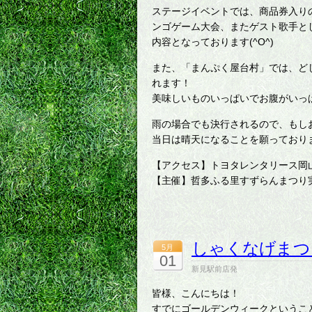
ステージイベントでは、商品券入り
ンゴゲーム大会、またゲスト歌手と
内容となっております(^O^)
また、「まんぷく屋台村」では、ど
れます！
美味しいものいっぱいでお腹がいっ
雨の場合でも決行されるので、もし
当日は晴天になることを願っております(
【アクセス】トヨタレンタリース岡山
【主催】哲多ふる里すずらんまつり
しゃくなげまつり
5月
01
新見駅前店発
皆様、こんにちは！
すでにゴールデンウィークというこ