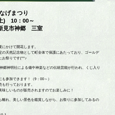
くなげまつり
土) 10：00～
新見市神郷 三室
夏にかけて開花します。
定の天然記念物として町全体で保護にあたっており、ゴールデ
お祭りです(^^♪
や神郷神明社による備中神楽などの伝統芸能が行われ、くじ入り
も参加できます！（9：00～）
売も行っております。
美味しいものが販売されますのでお楽しみに！
ら離れ、美しい景色を鑑賞しながら、お祭りに参加してみるの
0-1