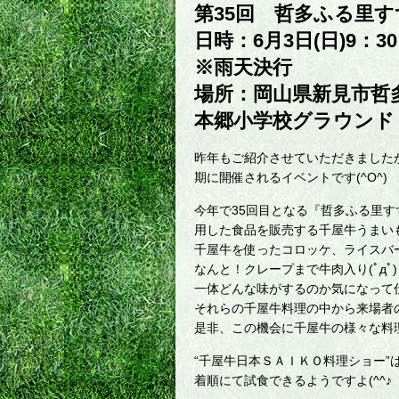
第35回 哲多ふる里
日時：6月3日(日)9：30
※雨天決行
場所：岡山県新見市哲
本郷小学校グラウンド
昨年もご紹介させていただきました
期に開催されるイベントです(^O^)
今年で35回目となる『哲多ふる里す
用した食品を販売する千屋牛うまい
千屋牛を使ったコロッケ、ライスバ
なんと！クレープまで牛肉入り(ﾟдﾟ
一体どんな味がするのか気になって
それらの千屋牛料理の中から来場者
是非、この機会に千屋牛の様々な料理を
“千屋牛日本ＳＡＩＫＯ料理ショー
着順にて試食できるようですよ(^^♪