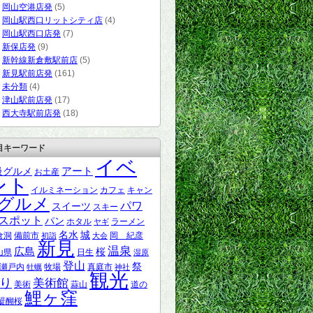
岡山空港店発
(5)
岡山駅西口リットシティ店
(4)
岡山駅西口店発
(7)
新保店発
(9)
新幹線新倉敷駅前店
(5)
新見駅前店発
(161)
未分類
(4)
津山駅前店発
(17)
西大寺駅前店発
(18)
目キーワード
イベ
アート
級グルメ
お土産
ント
イルミネーション
カフェ
キャン
グルメ
パワ
スイーツ
スキー
スポット
パン
ホタル
ラーメン
ヤギ
名水
城
倉洞
備前市
岡 紀彦
初詣
大会
新見
温泉
広島
桜
山県
日生
湿原
登山
祭
瀬戸内
牧場
真庭市
牡蠣
神社
観光
り
美術館
美術
蒜山
道の
鯉ヶ窪
醍醐桜