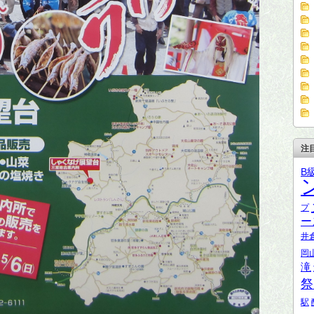
注
B
プ
ー
井
岡
滝
祭
駅