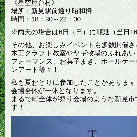
《星空屋台村》
場所：新見駅前通り昭和橋
時間：18：30～22：00
※雨天の場合は6日（日）に順延（当日16
その他、お楽しみイベントも多数開催さ
木工クラフト教室やヤギ牧場のふれあい
フォーマンス、お菓子まき、ホールケー
ンアート等々！
私も夏おどりに参加したことがあります
会場全体が一体となります。
まるで町全体が祭り会場のような新見市
す！