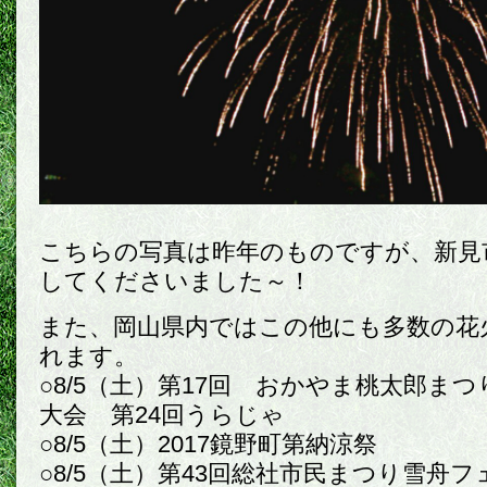
こちらの写真は昨年のものですが、新見
してくださいました～！
また、岡山県内ではこの他にも多数の花
れます。
○8/5（土）第17回 おかやま桃太郎まつ
大会 第24回うらじゃ
○8/5（土）2017鏡野町第納涼祭
○8/5（土）第43回総社市民まつり雪舟フ