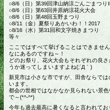
○8/6（日）第39回津山納涼ごんごまつり
○8/6（日）第63回井原納涼花火大会
○8/6（日）第48回玉野まつり
○8/11（金）夏祭りあかいわ！！2017
○8/16（水）第31回和文字焼きまつり
等々
ここではすべて挙げることはできません
なにあるのですね～！
どのお祭り、花火大会もそれぞれの良さ
うか迷ってしまいますよね(;´Д｀)
新見市は小さな市ですが、田舎ならでは
います。
都会の世相ではなかなか見られない景色
で～(*^-^*)
今年も過去最高に暑くなると言われてお