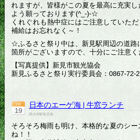
れますが、皆様がこの夏を最高に充実し
よう願っております(^_-)-☆
くれぐれも熱中症にはご注意していただ
補給はお忘れなく～！
☆ふるさと祭り中は、新見駅周辺の道路
箇所がございますので、十分にご注意く
【写真提供】新見市観光協会
新見ふるさと祭り実行委員会：0867-72-2
日本のエーゲ海 | 牛窓ランチ
7月
19
西大寺駅前店発
そろそろ梅雨も明け、本格的な夏のシー
ね！！