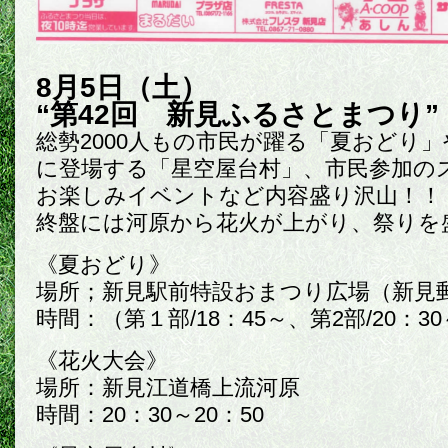
8月5日（土）
“第42回 新見ふるさとまつり”
総勢2000人もの市民が躍る「夏おどり
に登場する「星空屋台村」、市民参加の
お楽しみイベントなど内容盛り沢山！！
終盤には河原から花火が上がり、祭りを
《夏おどり》
場所；新見駅前特設おまつり広場（新見
時間：（第１部/18：45～、第2部/20：3
《花火大会》
場所：新見江道橋上流河原
時間：20：30～20：50