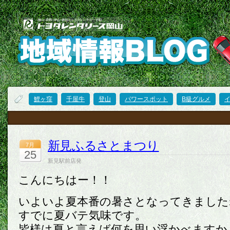
鯉ヶ窪
千屋牛
登山
パワースポット
B級グルメ
新見ふるさとまつり
7月
25
新見駅前店発
こんにちはー！！
いよいよ夏本番の暑さとなってきました
すでに夏バテ気味です。
皆様は夏と言えば何を思い浮かべますか