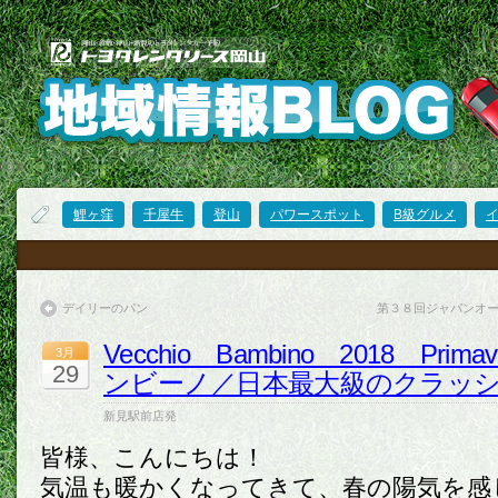
鯉ヶ窪
千屋牛
登山
パワースポット
B級グルメ
デイリーのパン
第３８回ジャパンオ
Vecchio Bambino 2018 Pr
3月
29
ンビーノ／日本最大級のクラッ
新見駅前店発
皆様、こんにちは！
気温も暖かくなってきて、春の陽気を感