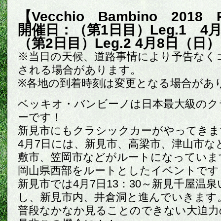
【Vecchio Bambino 2018 P
開催日：（第1日目）Leg.1 4
（第2日目）Leg.2 4月8日（日）
※当日の天候、道路事情により予告なく
される場合があります。
※各地の到着時刻は変更となる場合があ
ベッキオ・バンビーノは日本最大級のク
ーです！
新見市にもクラシックカーがやってきま
4月7日には、新見市、高梁市、津山市な
敷市、笠岡市などがルートになっていま
岡山県西部をルートとしたイベントです
新見市では4月7日13：30～新見千屋温
し、新見市内、井倉洞と進んでいきます
普段なかなか見ることのできない大迫力