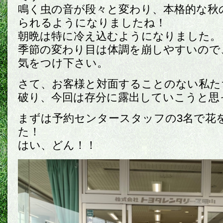
鳴く虫の音が段々と変わり、本格的な秋
られるようになりましたね！
朝晩は特に冷え込むようになりました。
季節の変わり目は体調を崩しやすいので
気をつけ下さい。
さて、お客様と対面することのない私た
破り、今回は存分に露出していこうと思っ
まずは予約センタースタッフの3名で花
た！
はい、どん！！