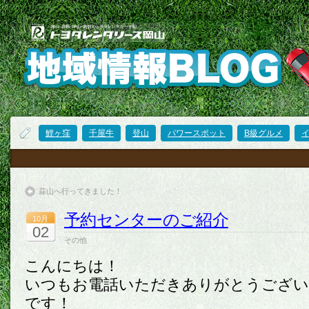
鯉ヶ窪
千屋牛
登山
パワースポット
B級グルメ
蒜山へ行ってきました！
予約センターのご紹介
10月
02
その他
こんにちは！
いつもお電話いただきありがとうござい
です！