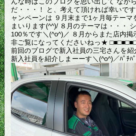
んな時はこのブログを思い出して なが
だ・・・！ と、考えて頂ければ幸いです＼(
ャンペーンは ９月末まで1ヶ月毎テーマ
まいります(^^)/ ８月のテーマは・・・
100％です＼(^o^)／ ８月からまた店内
非ご覧になってくださいねっ★ □■□■□■□■□
前回のブログで新入社員の三宅さんを紹
新入社員を紹介しまーーす＼(^o^)／ﾊﾟﾁﾊﾟ