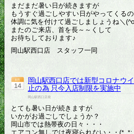
まだまだ暑い日が続きますが
もうすぐ過ごしやすい日がやってくる
体調に気を付けて過ごしましょうね＼(^o
またのご来店、首を長～～くして
お待ちしております♪
岡山駅西口店 スタッフ一同
岡山駅西口店では新型コロナウ
8月
14
止の為 只今入店制限を実施中
岡山駅西口店発
とても暑い日が続きますが
いかがお過ごしでしょうか？
岡山市では熱帯夜の日々・・・
エアコン無しでは夜寝られない・・(*_*;