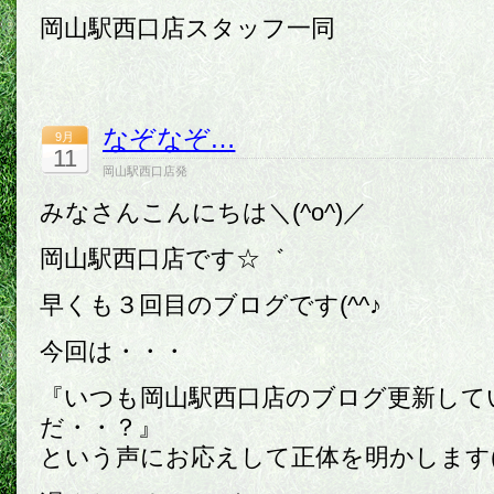
岡山駅西口店スタッフ一同
なぞなぞ…
9月
11
岡山駅西口店発
みなさんこんにちは＼(^o^)／
岡山駅西口店です☆゛
早くも３回目のブログです(^^♪
今回は・・・
『いつも岡山駅西口店のブログ更新して
だ・・？』
という声にお応えして正体を明かします( 