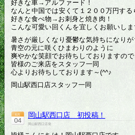
好きな車→アルファード！
なんと中国では安くて１２００万円するらし
好きな食べ物→お刺身と焼き肉！
こんな可愛い回くんを宜しくお願いします＼
暑さが厳しくなり憂鬱な気持ちになりが
青空の元に咲くひまわりのように
爽やかな笑顔でお待ちしておりますので
皆様のご来店をスタッフ一同
心よりお待ちしております～(^^♪
岡山駅西口店スタッフ一同
岡山駅西口店 初投稿！
6月
04
岡山駅西口店発