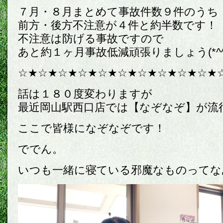
７月・８月まとめて事故件数９件のうち
前方・後方不注意が４件と約半数です！
不注意は防げる事故ですので
あと約１ヶ月事故低減頑張りましょう(*^^
☆★☆★☆★☆★☆★☆★☆★☆★☆★☆★
話は１８０度変わりますが
最近岡山駅西口店では【なぞなぞ】が流
ここで皆様になぞなぞです！
ででん。
いつも一緒に寝ている邪魔なものってな