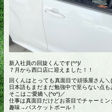
新入社員の回旋くんです(^^)/
７月から西口店に迎えました！！
回くんはとっても真面目で頑張屋さん＼(^
日本語もまだまだ勉強中で至らない点も
そこはご愛嬌＼(^o^)／
仕事は真面目だけどお茶目でチャーミン
趣味→バスケットボール！