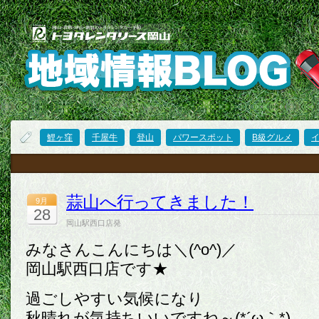
鯉ヶ窪
千屋牛
登山
パワースポット
B級グルメ
蒜山へ行ってきました！
9月
28
岡山駅西口店発
みなさんこんにちは＼(^o^)／
岡山駅西口店です★
過ごしやすい気候になり
秋晴れが気持ちいいですね～(*´ω｀*)