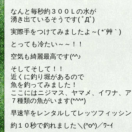
なんと毎秒約３００Ｌの水が
湧き出ているそうです( ﾟДﾟ)
実際手をつけてみましたよ～( *´艸｀)
とっても冷たい～～！！
空気も綺麗最高です(^^♪
そしてそして！！
近くに釣り堀があるので
魚を釣ってみました！
ここにはニジマス、ヤマメ、イワナ、ア
７種類の魚がいます(*^^*)
早速竿をレンタルしてレッツフィッシン
約１０秒で釣れました＼(^o^)／ﾜｰｲ