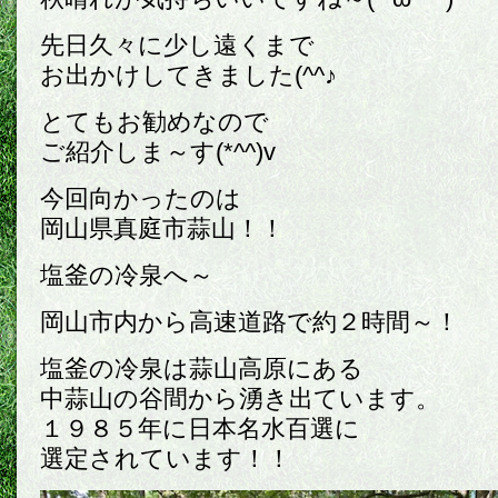
先日久々に少し遠くまで
お出かけしてきました(^^♪
とてもお勧めなので
ご紹介しま～す(*^^)v
今回向かったのは
岡山県真庭市蒜山！！
塩釜の冷泉へ～
岡山市内から高速道路で約２時間～！
塩釜の冷泉は蒜山高原にある
中蒜山の谷間から湧き出ています。
１９８５年に日本名水百選に
選定されています！！