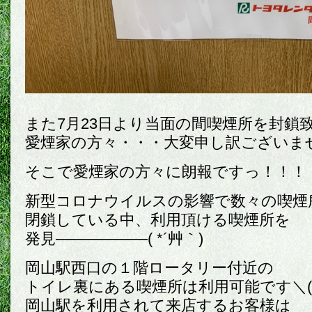
また7月23日より当面の間喫煙所を封鎖致し
愛煙家の方々・・・大変申し訳ございません(
そこで愛煙家の方々に朗報ですっ！！！
新型コロナウイルスの影響で数々の喫煙
閉鎖している中、利用頂ける喫煙所を
発見――――――( *´艸｀)
岡山駅西口の１階ロータリー付近の
トイレ裏にある喫煙所は利用可能です＼(^o
岡山駅を利用されて来店するお客様は