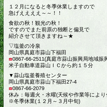
１２月になると冬季休業しますので
急げええええ～～！！
食欲の秋！観光の秋！
ですのでまた前原の独断と偏見で
紹介させて頂きますね～★
▽塩釜の冷泉
岡山県真庭市蒜山下福田
0867-66-2511(真庭市蒜山振興局地域振
米子自動車道蒜山ＩＣから約１５分
▼蒜山塩釜養殖センター
岡山県真庭市蒜山下福田27-4
0867-66-2079
休み：毎週火・水曜(天候や作業等により
※冬季休業(１２月～３月中旬)