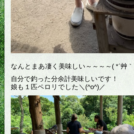
なんとまあ凄く美味しい～～～～( *´艸｀
自分で釣った分余計美味しいです！
娘も１匹ペロリでした＼(^o^)／