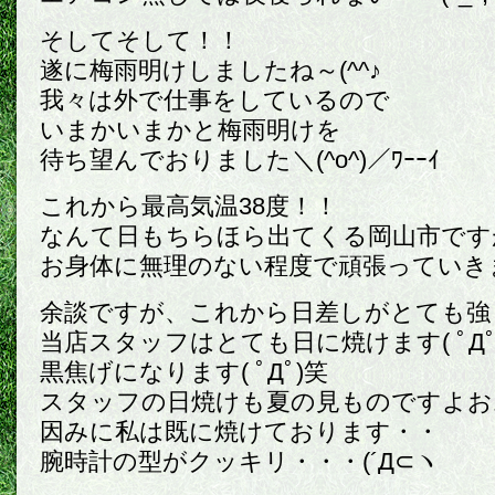
そしてそして！！
遂に梅雨明けしましたね～(^^♪
我々は外で仕事をしているので
いまかいまかと梅雨明けを
待ち望んでおりました＼(^o^)／ﾜｰｰｲ
これから最高気温38度！！
なんて日もちらほら出てくる岡山市です
お身体に無理のない程度で頑張っていき
余談ですが、これから日差しがとても強
当店スタッフはとても日に焼けます( ﾟДﾟ
黒焦げになります( ﾟДﾟ)笑
スタッフの日焼けも夏の見ものですよおお～
因みに私は既に焼けております・・
腕時計の型がクッキリ・・・(´Д⊂ヽ