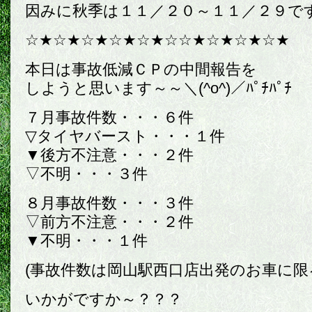
因みに秋季は１１／２０～１１／２９です＼
☆★☆★☆★☆★☆★☆☆★☆★☆★☆★
本日は事故低減ＣＰの中間報告を
しようと思います～～＼(^o^)／ﾊﾟﾁﾊﾟﾁ
７月事故件数・・・６件
▽タイヤバースト・・・１件
▼後方不注意・・・２件
▽不明・・・３件
８月事故件数・・・３件
▽前方不注意・・・２件
▼不明・・・１件
(事故件数は岡山駅西口店出発のお車に限
いかがですか～？？？