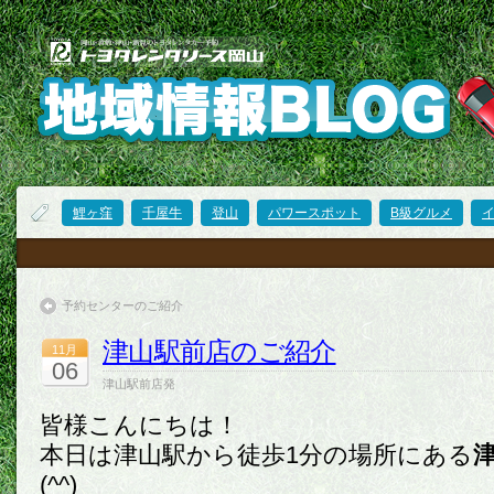
鯉ヶ窪
千屋牛
登山
パワースポット
B級グルメ
予約センターのご紹介
津山駅前店のご紹介
11月
06
津山駅前店発
皆様こんにちは！
本日は津山駅から徒歩1分の場所にある
(^^)