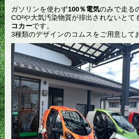
ガソリンを使わず
100％電気
のみで走る
CO²や大気汚染物質が排出されないとて
コカー
です。
3種類のデザインのコムスをご用意して